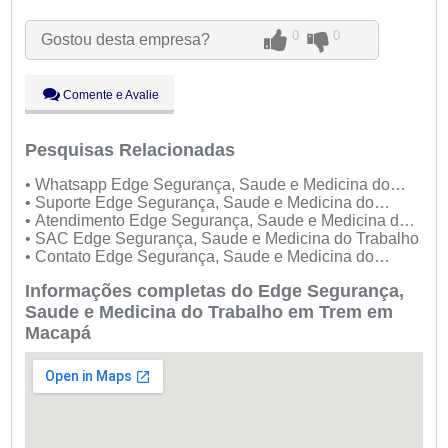
Ter:
09:00 - 18:00
0
0
Gostou desta empresa?
Qua:
09:00 - 18:00
Qui:
09:00 - 18:00
Sex:
09:00 - 18:00
Comente e Avalie
Sáb:
Fechado
Dom:
Fechado
Pesquisas Relacionadas
• Whatsapp Edge Segurança, Saude e Medicina do
Trabalho
• Suporte Edge Segurança, Saude e Medicina do
Trabalho
• Atendimento Edge Segurança, Saude e Medicina do
Trabalho
• SAC Edge Segurança, Saude e Medicina do Trabalho
• Contato Edge Segurança, Saude e Medicina do
Trabalho
Informações completas do Edge Segurança,
Saude e Medicina do Trabalho em Trem em
Macapá