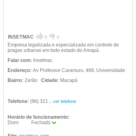
INSETMAC
0
0
Empresa legalizada e especializada em controle de
pragas urbanas em todo estado do Amapá.
Falar com:
Insetmac
Endereço:
Av Professor Caramuru, 469, Universidade
Bairro:
Zerão
Cidade:
Macapá
Telefone:
(96) 3217-3487
ver telefone
Horário de funcionamento:
Dom:
Fechado
Seg:
09:00 - 18:00
Site:
insetmac.com