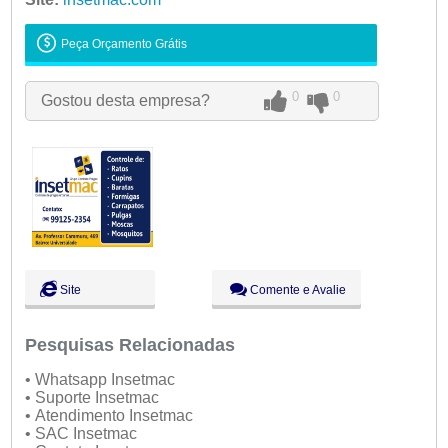
Ter:
09:00 - 18:00
Qua:
09:00 - 18:00
Peça Orçamento Grátis
Qui:
09:00 - 18:00
Sex:
09:00 - 18:00
0
0
Gostou desta empresa?
Sáb:
Fechado
Dom:
Fechado
Site
Comente e Avalie
Pesquisas Relacionadas
• Whatsapp Insetmac
• Suporte Insetmac
• Atendimento Insetmac
• SAC Insetmac