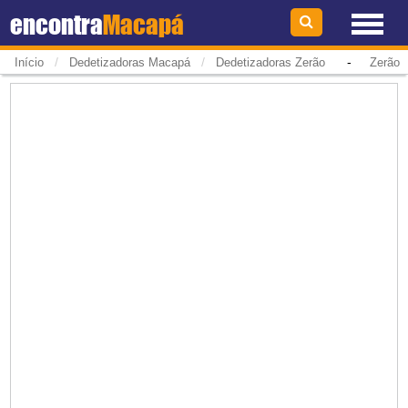
encontra
Macapá
/
/
-
Início
Dedetizadoras Macapá
Dedetizadoras Zerão
Zerão