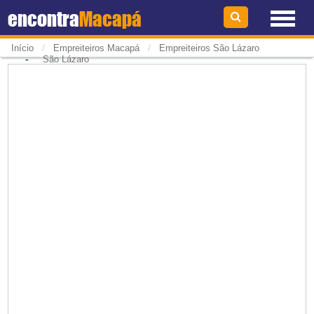
encontra
Macapá
/
/
Início
Empreiteiros Macapá
Empreiteiros São Lázaro
-
São Lázaro