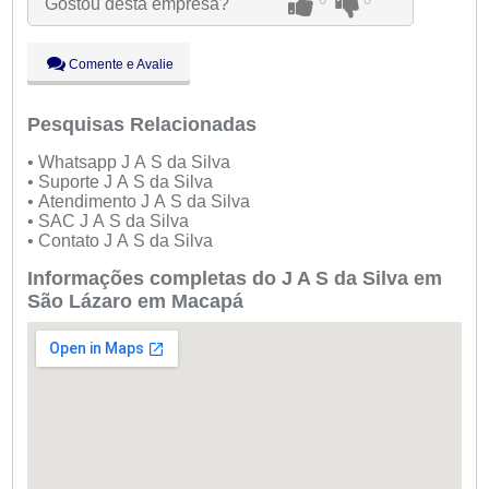
Gostou desta empresa?
Qua:
09:00 - 18:00
Qui:
09:00 - 18:00
Sex:
09:00 - 18:00
Comente e Avalie
Sáb:
Fechado
Dom:
Fechado
Pesquisas Relacionadas
• Whatsapp J A S da Silva
• Suporte J A S da Silva
• Atendimento J A S da Silva
• SAC J A S da Silva
• Contato J A S da Silva
Informações completas do J A S da Silva em
São Lázaro em Macapá