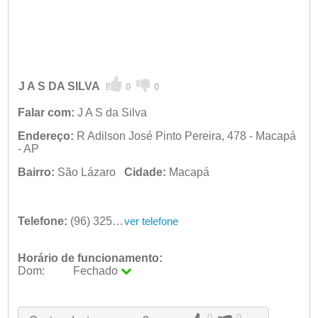
J A S DA SILVA
0
0
Falar com:
J A S da Silva
Endereço:
R Adilson José Pinto Pereira, 478 - Macapá
- AP
Bairro:
São Lázaro
Cidade:
Macapá
Telefone:
(96) 32513206
ver telefone
Horário de funcionamento:
Dom:
Fechado
Seg:
09:00 - 18:00
Ter:
09:00 - 18:00
0
0