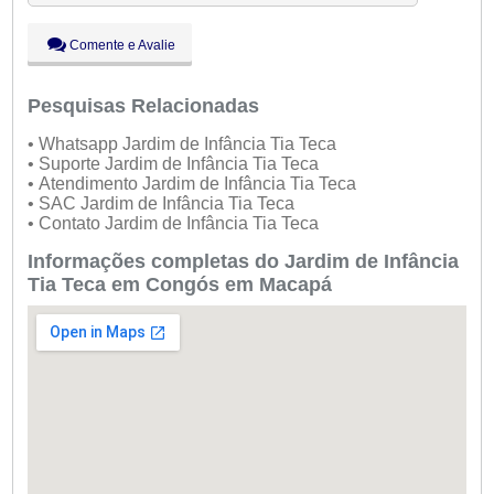
Qui:
09:00 - 18:00
Sex:
09:00 - 18:00
Comente e Avalie
Sáb:
Fechado
Dom:
Fechado
Pesquisas Relacionadas
• Whatsapp Jardim de Infância Tia Teca
• Suporte Jardim de Infância Tia Teca
• Atendimento Jardim de Infância Tia Teca
• SAC Jardim de Infância Tia Teca
• Contato Jardim de Infância Tia Teca
Informações completas do Jardim de Infância
Tia Teca em Congós em Macapá