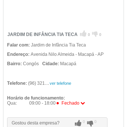
JARDIM DE INFÂNCIA TIA TECA
0
0
Falar com:
Jardim de Infância Tia Teca
Endereço:
Avenida Nilo Almeida - Macapá - AP
Bairro:
Congós
Cidade:
Macapá
Telefone:
(96) 3212-5257
ver telefone
Horário de funcionamento:
●
Qua:
09:00 - 18:00
Fechado
Seg:
09:00 - 18:00
Ter:
09:00 - 18:00
0
0
Gostou desta empresa?
●
Qua:
09:00 - 18:00
Fechado