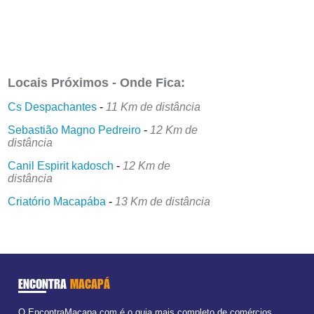
Locais Próximos - Onde Fica:
Cs Despachantes
-
11 Km de distância
Sebastião Magno Pedreiro
-
12 Km de
distância
Canil Espirit kadosch
-
12 Km de
distância
Criatório Macapába
-
13 Km de distância
ENCONTRA
MACAPÁ
O EncontraMacapa.com é o guia mais completo de comércios,