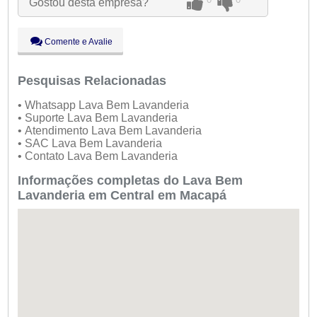
Gostou desta empresa?
Qua:
09:00 - 18:00
Qui:
09:00 - 18:00
Sex:
09:00 - 18:00
Comente e Avalie
Sáb:
Fechado
Dom:
Fechado
Pesquisas Relacionadas
• Whatsapp Lava Bem Lavanderia
• Suporte Lava Bem Lavanderia
• Atendimento Lava Bem Lavanderia
• SAC Lava Bem Lavanderia
• Contato Lava Bem Lavanderia
Informações completas do Lava Bem
Lavanderia em Central em Macapá