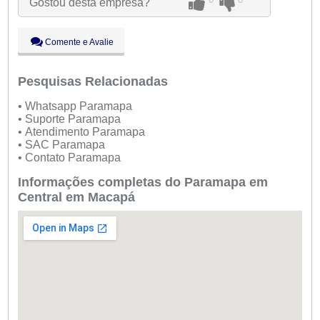
Gostou desta empresa?
Qua:
09:00 - 18:00
Qui:
09:00 - 18:00
●
Sex:
09:00 - 18:00
Fechado
Comente e Avalie
Sáb:
Fechado
Dom:
Fechado
Pesquisas Relacionadas
• Whatsapp Paramapa
• Suporte Paramapa
• Atendimento Paramapa
• SAC Paramapa
• Contato Paramapa
Informações completas do Paramapa em
Central em Macapá