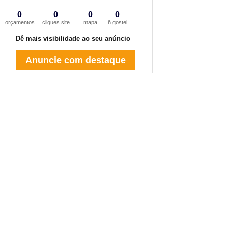
0
0
0
0
orçamentos
cliques site
mapa
ñ gostei
Dê mais visibilidade ao seu anúncio
Anuncie com destaque