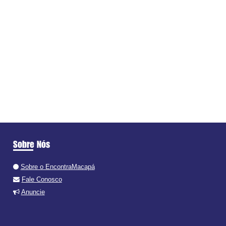
Sobre Nós
Sobre o EncontraMacapá
Fale Conosco
Anuncie