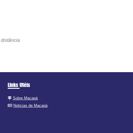
 distância
Links Utéis
Sobre Macapá
Noticias de Macapá