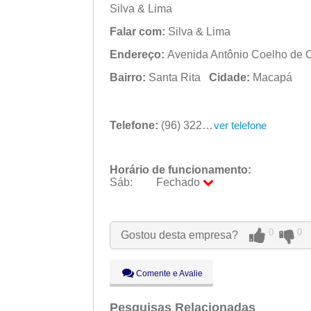
Silva & Lima
Falar com:
Silva & Lima
Endereço:
Avenida Antônio Coelho de C
Bairro:
Santa Rita
Cidade:
Macapá
Telefone:
(96) 3222-7253
ver telefone
Horário de funcionamento:
Sáb:
Fechado
Seg:
09:00 - 18:00
Ter:
09:00 - 18:00
0
0
Gostou desta empresa?
Qua:
09:00 - 18:00
Qui:
09:00 - 18:00
Sex:
09:00 - 18:00
Comente e Avalie
Sáb:
Fechado
Dom:
Pesquisas Relacionadas
Fechado