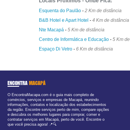
Locais Próximos - Onde Fica:
Esquenta do Paulão
-
2 Km de distância
B&B Hotel e Apart Hotel
-
4 Km de distância
Nte Macapá
-
5 Km de distância
Centro de Informática e Educação
-
5 Km de
Espaço Di Vetro
-
6 Km de distância
ENCONTRA
MACAPÁ
O EncontraMacapa.com é o guia mais completo de
comércios, serviços e empresas de Macapá, reunindo
informações, contatos e localização dos estabelecimentos
da região. Encontre serviços perto de mim, compare opções
e descubra os melhores lugares para comprar, comer e
contratar serviços em Macapá, perto de você. Encontre o
que você precisa agora! 📍🔍