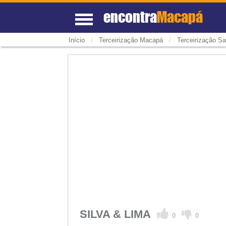
encontra
Macapá
/
/
Início
Terceirização Macapá
Terceirização Sa
SILVA & LIMA
0
0