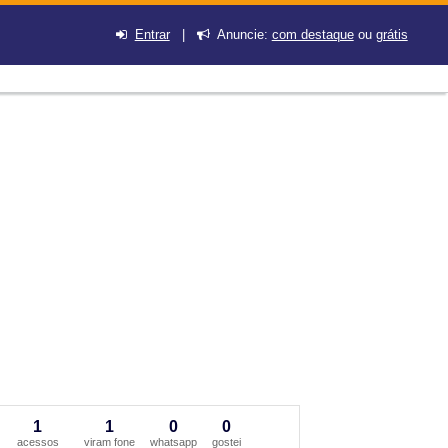
Entrar
|
Anuncie:
com destaque
ou
grátis
1
1
0
0
acessos
viram fone
whatsapp
gostei