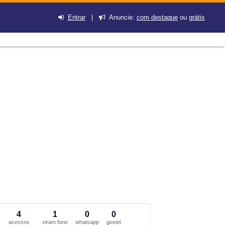
Entrar
|
Anuncie:
com destaque
ou
grátis
4
1
0
0
acessos
viram fone
whatsapp
gostei