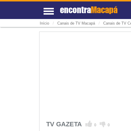
encontra
Macapá
/
/
Início
Canais de TV Macapá
Canais de TV Ce
TV GAZETA
0
0