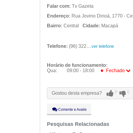
Falar com:
Tv Gazeta
Endereço:
Rua Jovino Dinoá, 1770 - Cen
Bairro:
Central
Cidade:
Macapá
Telefone:
(96) 3225-3500
ver telefone
Horário de funcionamento:
●
Qua:
09:00 - 18:00
Fechado
Seg:
09:00 - 18:00
Ter:
09:00 - 18:00
0
0
Gostou desta empresa?
●
Qua:
09:00 - 18:00
Fechado
Qui:
09:00 - 18:00
Sex:
09:00 - 18:00
Comente e Avalie
Sáb:
Fechado
Dom:
Pesquisas Relacionadas
Fechado