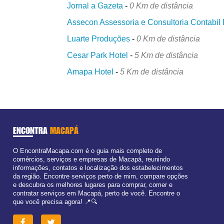
Jornal a Gazeta
-
0 Km de distância
Assecon Assessoria e Consultoria Contabil 
Luarte Produções
-
0 Km de distância
Cesar Park Hotel
-
5 Km de distância
Amapa Hotel
-
5 Km de distância
ENCONTRA
MACAPÁ
O EncontraMacapa.com é o guia mais completo de
comércios, serviços e empresas de Macapá, reunindo
informações, contatos e localização dos estabelecimentos
da região. Encontre serviços perto de mim, compare opções
e descubra os melhores lugares para comprar, comer e
contratar serviços em Macapá, perto de você. Encontre o
que você precisa agora! 📍🔍