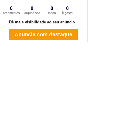
0
0
0
0
orçamentos
cliques site
mapa
ñ gostei
Dê mais visibilidade ao seu anúncio
Anuncie com destaque