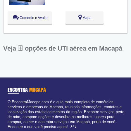
Sex:
09:00 - 18:00
Sáb:
Fechado
Dom:
Fechado
Comente e Avalie
Mapa
Veja
opções de UTI aérea em Macapá
ENCONTRA
MACAPÁ
O EncontraMacapa.com é o guia mais completo de comércios,
serviços e empresas de Macapá, reunindo informações, contatos e
localização dos estabelecimentos da região. Encontre serviços perto
de mim, compare opções e descubra os melhores lugares para
comprar, comer e contratar serviços em Macapá, perto de você.
Encontre o que você precisa agora! 📍🔍