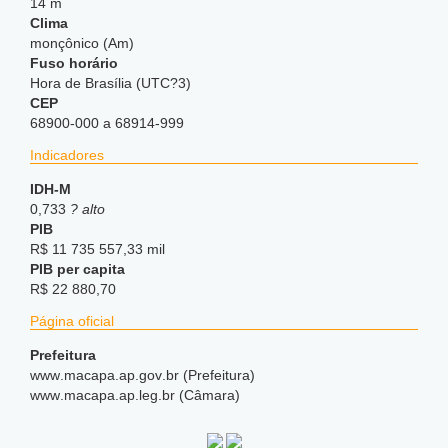
14 m
Clima
monçônico (Am)
Fuso horário
Hora de Brasília (UTC?3)
CEP
68900-000 a 68914-999
Indicadores
IDH-M
0,733
? alto
PIB
R$ 11 735 557,33 mil
PIB per capita
R$ 22 880,70
Página oficial
Prefeitura
www
.macapa
.ap
.gov
.br (Prefeitura)
www
.macapa
.ap
.leg
.br (Câmara)