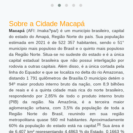
Sobre a Cidade Macapá
Macapá
(AFI: /maka?pa/) é um município brasileiro, capital
do estado do Amapá, Região Norte do país. Sua população
estimada em 2021 é de 522 357 habitantes, sendo o 51°
município mais populoso do Brasil e o quinto mais populoso
da Região Norte.
Situa-se no sudeste do estado e é a única
capital estadual brasileira que não possui interligação por
rodovia a outras capitais.
Além disso, é a única cortada pela
linha do Equador e que se localiza no delta do rio Amazonas,
distando 1 791 quilômetros de Brasília.O município detém o
94º maior produto interno bruto da nação, com 8,9 bilhões
de reais e é a quinta cidade mais rica do norte brasileiro,
respondendo por 2,85% de todo o produto interno bruto
(PIB) da região. Na Amazônia, é a terceira maior
aglomeração urbana, com 3,5% da população de toda a
Região Norte do Brasil, reunindo em sua região
metropolitana quase 560 mil habitantes. Aproximadamente
[9]
60% da população do estado está na capital.
Sua área é
de 6.407 km² representando 4,4863 % do Estado, 0,1663 %