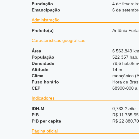
Fundação
4 de fevereir
Emancipação
6 de setembr
Administração
Prefeito(a)
Antônio Furl
Características geográficas
Área
6 563,849 km
População
522 357 hab.
Densidade
79,6 hab./km
Altitude
14 m
Clima
monçônico (
Fuso horário
Hora de Bras
CEP
68900-000 a
Indicadores
IDH-M
0,733
? alto
PIB
R$ 11 735 55
PIB per capita
R$ 22 880,70
Página oficial