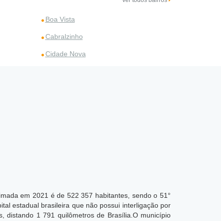
Ver todos bairros
Boa Vista
Cabralzinho
Cidade Nova
stimada em 2021 é de 522 357 habitantes, sendo o 51°
tal estadual brasileira que não possui interligação por
, distando 1 791 quilômetros de Brasília.O município