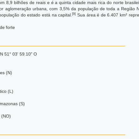
m 8,9 bilhões de reais e é a quinta cidade mais rica do norte brasil
aior aglomeração urbana, com 3,5% da população de toda a Região No
[9]
opulação do estado está na capital.
Sua área é de 6.407 km² repr
de forte
 N 51° 03' 59.10" O
es (N)
ico (L)
 Amazonas (S)
)
 (NO)