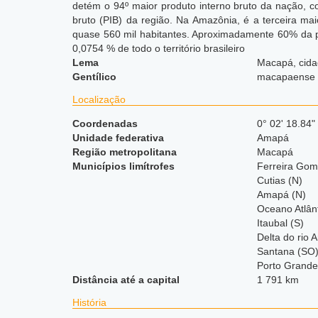
detém o 94º maior produto interno bruto da nação, co
bruto (PIB) da região. Na Amazônia, é a terceira m
quase 560 mil habitantes. Aproximadamente 60% da p
0,0754 % de todo o território brasileiro
Lema
Macapá, cida
Gentílico
macapaense
Localização
Coordenadas
0° 02' 18.84"
Unidade federativa
Amapá
Região metropolitana
Macapá
Municípios limítrofes
Ferreira Gom
Cutias (N)
Amapá (N)
Oceano Atlânt
Itaubal (S)
Delta do rio
Santana (SO
Porto Grande
Distância até a capital
1 791 km
História