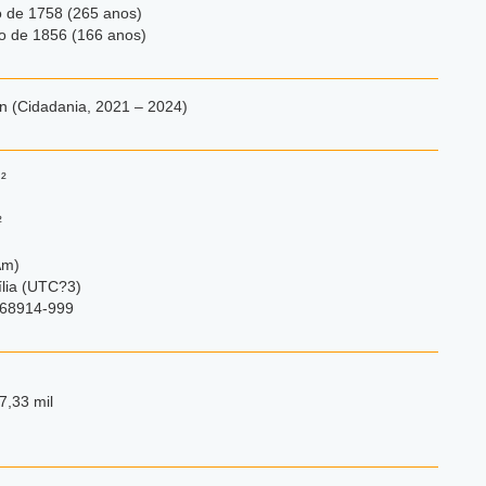
o de 1758 (265 anos)
o de 1856 (166 anos)
an (Cidadania, 2021 – 2024)
²
²
Am)
ília (UTC?3)
 68914-999
7,33 mil