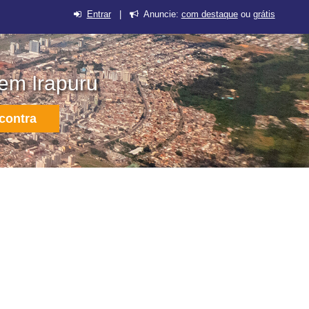
Entrar
|
Anuncie:
com destaque
ou
grátis
 em Irapuru
contra