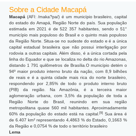
Sobre a Cidade Macapá
Macapá
(AFI: /maka?pa/) é um município brasileiro, capital
do estado do Amapá, Região Norte do país. Sua população
estimada em 2021 é de 522 357 habitantes, sendo o 51°
município mais populoso do Brasil e o quinto mais populoso
da Região Norte.
Situa-se no sudeste do estado e é a única
capital estadual brasileira que não possui interligação por
rodovia a outras capitais.
Além disso, é a única cortada pela
linha do Equador e que se localiza no delta do rio Amazonas,
distando 1 791 quilômetros de Brasília.O município detém o
94º maior produto interno bruto da nação, com 8,9 bilhões
de reais e é a quinta cidade mais rica do norte brasileiro,
respondendo por 2,85% de todo o produto interno bruto
(PIB) da região. Na Amazônia, é a terceira maior
aglomeração urbana, com 3,5% da população de toda a
Região Norte do Brasil, reunindo em sua região
metropolitana quase 560 mil habitantes. Aproximadamente
[9]
60% da população do estado está na capital.
Sua área é
de 6.407 km² representando 4,4863 % do Estado, 0,1663 %
da Região e 0,0754 % de todo o território brasileiro
Lema