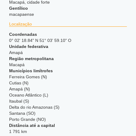
Macapá, cidade forte
Gentílico
macapaense
Localização
Coordenadas
0° 02' 18.84" N 51° 03' 59.10" O
Unidade federativa
Amapá
Região metropolitana
Macapá
Municípios limítrofes
Ferreira Gomes (N)
Cutias (N)
Amapá (N)
Oceano Atlântico (L)
Itaubal (S)
Delta do rio Amazonas (S)
Santana (SO)
Porto Grande (NO)
Distância até a capital
1 791 km