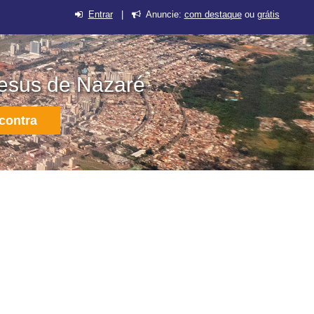
Entrar
|
Anuncie:
com destaque
ou
grátis
Jesus de Nazaré
contra